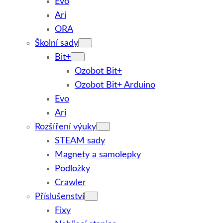
Evo
Ari
ORA
Školní sady
Bit+
Ozobot Bit+
Ozobot Bit+ Arduino
Evo
Ari
Rozšíření výuky
STEAM sady
Magnety a samolepky
Podložky
Crawler
Příslušenství
Fixy