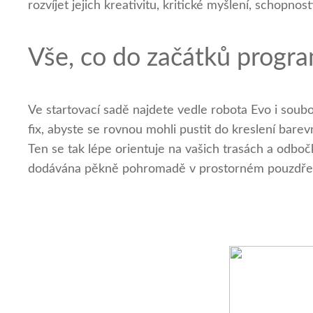
rozvíjet jejich kreativitu, kritické myšlení, schopno
Vše, co do začátků progr
Ve startovací sadě najdete vedle robota Evo i soub
fix, abyste se rovnou mohli pustit do kreslení bar
Ten se tak lépe orientuje na vašich trasách a odboč
dodávána pěkně pohromadě v prostorném pouzdře