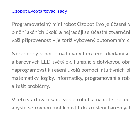
Ozobot Evo
Startovací sady
Programovatelný mini robot Ozobot Evo je úžasná v
plnění akčních úkolů a nejraději se účastní ztvárně
vaši připravenost – je totiž vybavený autonomním
Neposedný robot je nadupaný funkcemi, diodami a s
a barevných LED světýlek. Funguje s dotykovou obra
naprogramovat k řešení úkolů pomocí intuitivních 
matematiky, logiky, informatiky, programování a robot
a řešit problémy.
V této startovací sadě vedle robůtka najdete i sou
abyste se rovnou mohli pustit do kreslení barevnýc