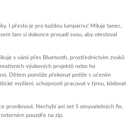
. I přesto je pro každou lumpárnu! Miluje tanec,
 A sem tam si dokonce prosadí svou, aby otestoval
kuje s vámi přes Bluetooth, prostřednictvím zvuků
kreativních výukových projektů nebo ho
echno. Dětem pomůže překonat potíže s učením
kritické myšlení, schopnosti pracovat v týmu, kódovat
ce proniknout. Nechybí ani set 5 omyvatelných fix,
prostorném pouzdře na zip.