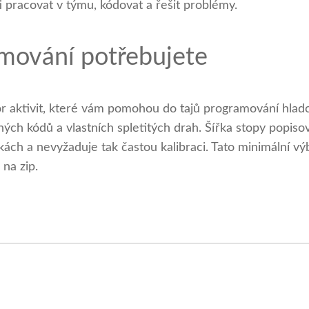
sti pracovat v týmu, kódovat a řešit problémy.
amování potřebujete
or aktivit, které vám pomohou do tajů programování hlad
evných kódů a vlastních spletitých drah. Šířka stopy pop
kách a nevyžaduje tak častou kalibraci. Tato minimální vý
 na zip.