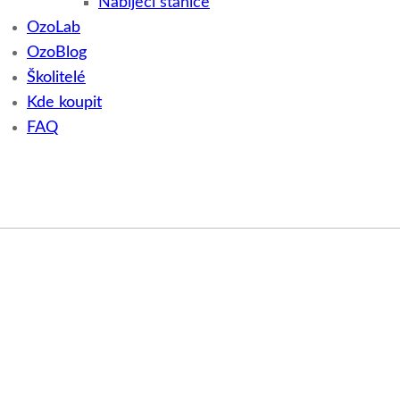
Nabíjecí stanice
OzoLab
OzoBlog
Školitelé
Kde koupit
FAQ