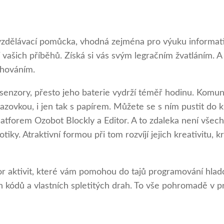
zdělávací pomůcka, vhodná zejména pro výuku informatiky
ní vašich příběhů. Získá si vás svým legračním žvatláním.
 chováním.
enzory, přesto jeho baterie vydrží téměř hodinu. Komuni
zovkou, i jen tak s papírem. Můžete se s ním pustit do 
platforem Ozobot Blockly a Editor. A to zdaleka není vš
iky. Atraktivní formou při tom rozvíjí jejich kreativitu, 
bor aktivit, které vám pomohou do tajů programování hlad
h kódů a vlastních spletitých drah. To vše pohromadě v 