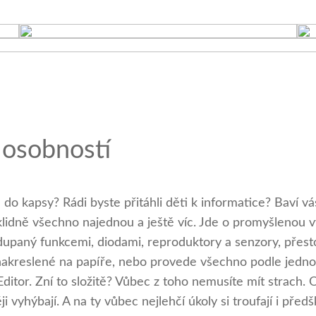
 osobností
do kapsy? Rádi byste přitáhli děti k informatice? Baví v
lidně všechno najednou a ještě víc. Jde o promyšlenou 
adupaný funkcemi, diodami, reproduktory a senzory, přest
 nakreslené na papíře, nebo provede všechno podle jedno
ditor. Zní to složitě? Vůbec z toho nemusíte mít strach.
ěji vyhýbají. A na ty vůbec nejlehčí úkoly si troufají i př